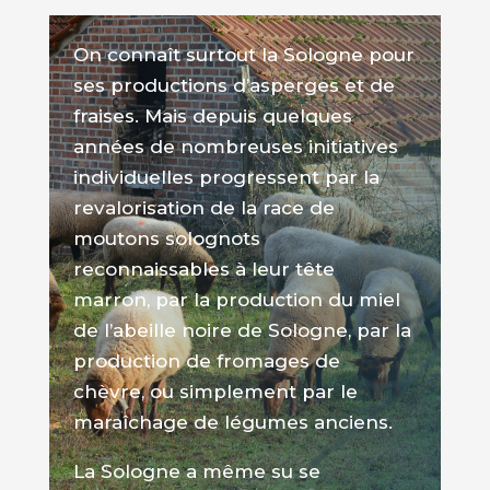
On connaît surtout la Sologne pour
ses productions d’asperges et de
fraises. Mais depuis quelques
années de nombreuses initiatives
individuelles progressent par la
revalorisation de la race de
moutons solognots
reconnaissables à leur tête
marron, par la production du miel
de l’abeille noire de Sologne, par la
production de fromages de
chèvre, ou simplement par le
maraîchage de légumes anciens.
La Sologne a même su se