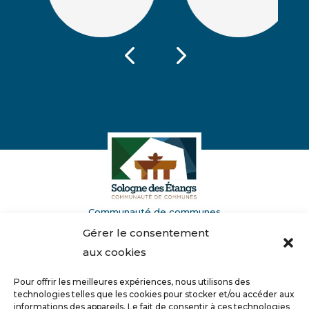
Communauté de communes
de la Sologne des Étangs
Gérer le consentement
Domaine de Villemorant
41210 Neung-sur-Beuvron
aux cookies
Pour offrir les meilleures expériences, nous utilisons des
02 54 94 62 00
technologies telles que les cookies pour stocker et/ou accéder aux
informations des appareils. Le fait de consentir à ces technologies