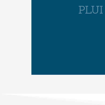
GUI
S