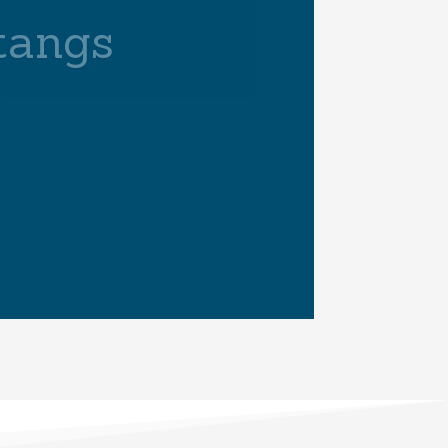
E LA
GS