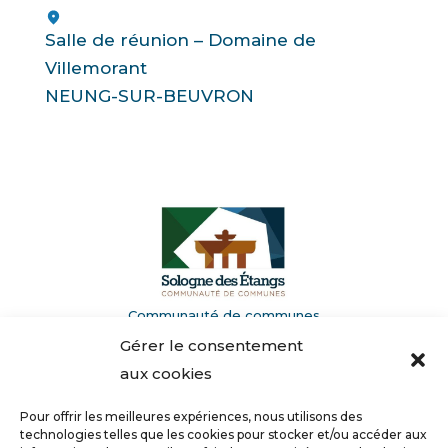
Salle de réunion – Domaine de
Villemorant
NEUNG-SUR-BEUVRON
Communauté de communes
de la Sologne des Étangs
Gérer le consentement
Domaine de Villemorant
41210 Neung-sur-Beuvron
aux cookies
Pour offrir les meilleures expériences, nous utilisons des
02 54 94 62 00
technologies telles que les cookies pour stocker et/ou accéder aux