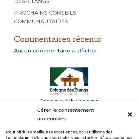
DES-ÉTANGS
PROCHAINS CONSEILS
COMMUNAUTAIRES
Commentaires récents
Aucun commentaire à afficher.
Communauté de communes
de la Sologne des Étangs
Gérer le consentement
Domaine de Villemorant
aux cookies
41210 Neung-sur-Beuvron
Pour offrir les meilleures expériences, nous utilisons des
02 54 94 62 00
technologies telles que les cookies pour stocker et/ou accéder aux