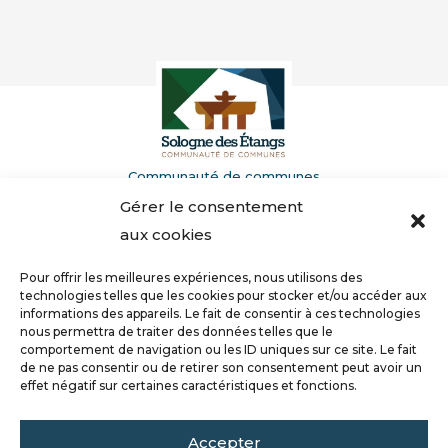
Communauté de communes
de la Sologne des Étangs
Gérer le consentement
Domaine de Villemorant
41210 Neung-sur-Beuvron
aux cookies
Pour offrir les meilleures expériences, nous utilisons des
02 54 94 62 00
technologies telles que les cookies pour stocker et/ou accéder aux
informations des appareils. Le fait de consentir à ces technologies
nous permettra de traiter des données telles que le
comportement de navigation ou les ID uniques sur ce site. Le fait
contact@sologne-des-etangs.fr
de ne pas consentir ou de retirer son consentement peut avoir un
effet négatif sur certaines caractéristiques et fonctions.
La Communauté de communes
Accepter