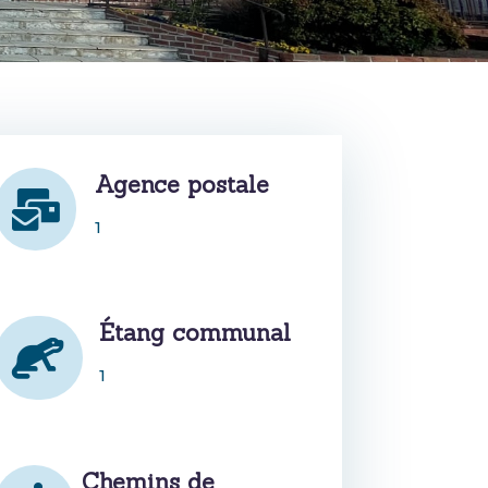
Agence postale

1
Étang communal

1
Chemins de