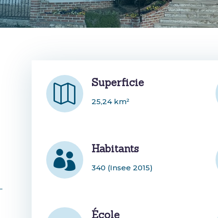
Superficie

25,24 km²
Habitants

r
340 (Insee 2015)
École